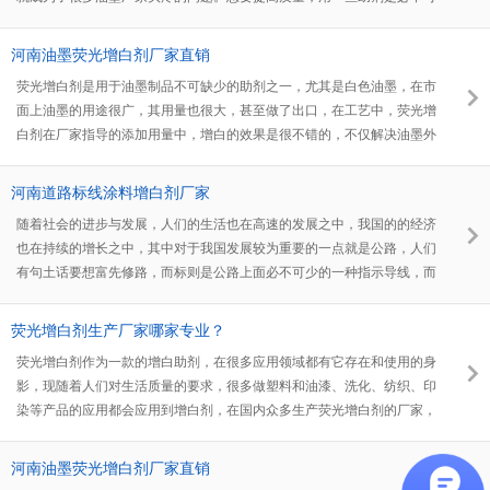
少的，增白剂就是油墨用的主要助剂之一。增白剂可以提高油墨的白度、
亮度、鲜艳度、耐候性。面对市场上如此多的增白剂，究竟该选哪一家的
河南油墨荧光增白剂厂家直销
增白剂比较合适，价格相对优惠，产品的质量含量好，怎么样去寻找呢？
荧光增白剂是用于油墨制品不可缺少的助剂之一，尤其是白色油墨，在市
面上油墨的用途很广，其用量也很大，甚至做了出口，在工艺中，荧光增
白剂在厂家指导的添加用量中，增白的效果是很不错的，不仅解决油墨外
观暂时的白度问题，而且还解决了后期的耐侯问题,使用油墨荧光增白剂
还是选择厂家直接供应的好！
河南道路标线涂料增白剂厂家
随着社会的进步与发展，人们的生活也在高速的发展之中，我国的的经济
也在持续的增长之中，其中对于我国发展较为重要的一点就是公路，人们
有句土话要想富先修路，而标则是公路上面必不可少的一种指示导线，而
道路标线涂料增白剂就是一款用于增加标线质量好用的助剂。
荧光增白剂生产厂家哪家专业？
荧光增白剂作为一款的增白助剂，在很多应用领域都有它存在和使用的身
影，现随着人们对生活质量的要求，很多做塑料和油漆、洗化、纺织、印
染等产品的应用都会应用到增白剂，在国内众多生产荧光增白剂的厂家，
究竟哪家较专业呢？今天河南瑞奇特化工小编将为大家具体介绍下：符合
专业生产荧光增白剂厂家的标准。
河南油墨荧光增白剂厂家直销