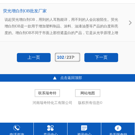
力的厂家也不断生产出了，可代替荧光增白剂OB的使用效果，不管是用
于塑料制品还是油漆制品，都有很好的白度和耐候性，被众多用户所认
荧光增白剂OB批发厂家
可！
说起荧光增白剂OB，用到的人耳熟能详，用不到的人会比较陌生。荧光
增白剂OB是一款用于增加塑料制品、涂料、油漆油墨等产品的白度和亮
度的。增白剂OB不同于市面上那些遮盖白的产品，它是从光学原理上增
白，效果要比传统遮盖白的产品效果要好上许多。河南瑞奇特化工有限公
司是一家有着27年生产增白剂OB经验的厂家，生产荧光增白剂OB目数
细，质量优，效果佳，市场优选。
102
/
237
上一页
下一页
点击返回顶部
联系瑞奇特
网站地图
河南瑞奇特化工有限公司
版权所有信息©
电话咨询
产品中心
资讯中心
关于瑞奇特