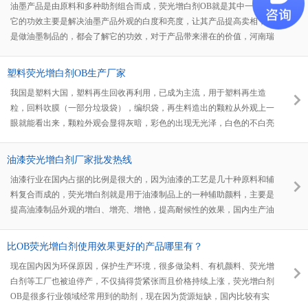
油墨产品是由原料和多种助剂组合而成，荧光增白剂OB就是其中一种，
它的功效主要是解决油墨产品外观的白度和亮度，让其产品提高卖相，凡
是做油墨制品的，都会了解它的功效，对于产品带来潜在的价值，河南瑞
奇特化工有限公司是一家专业生产油墨增白剂的厂家，生产的荧光增白剂
OB已用于上千家用户获得了很好的见证。
塑料荧光增白剂OB生产厂家
我国是塑料大国，塑料再生回收再利用，已成为主流，用于塑料再生造
粒，回料吹膜（一部分垃圾袋），编织袋，再生料造出的颗粒从外观上一
眼就能看出来，颗粒外观会显得灰暗，彩色的出现无光泽，白色的不白亮
等情况，还有不少做色母粒的厂家会使用OB荧光增白剂来进行调色增
白。很多再生塑料制品厂家多少都会使用点荧光增白剂来对产品进行增
油漆荧光增白剂厂家批发热线
白，增艳。
油漆行业在国内占据的比例是很大的，因为油漆的工艺是几十种原料和辅
料复合而成的，荧光增白剂就是用于油漆制品上的一种辅助颜料，主要是
提高油漆制品外观的增白、增亮、增艳，提高耐候性的效果，国内生产油
漆的厂家有3000多家，如何寻找一款油漆上专用的荧光增白剂，油漆荧光
增白剂厂家热线是多少，又通过怎样的渠道联系呢？
比OB荧光增白剂使用效果更好的产品哪里有？
现在国内因为环保原因，保护生产环境，很多做染料、有机颜料、荧光增
白剂等工厂也被迫停产，不仅搞得货紧张而且价格持续上涨，荧光增白剂
OB是很多行业领域经常用到的助剂，现在因为货源短缺，国内比较有实