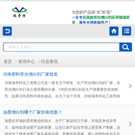
为您的产品添“光”加“彩”
一生专注
高效荧光增白剂应用领域研
发
，服务全球终端用户！
首页
资讯中心
行业资讯
河南塑料荧光增白剂厂家批发
河南瑞奇特化工有限公司是一家专注于研发、生产荧光增白剂的厂家，在
荧光增白剂行业占着很重的分量。OB荧光增白剂是生产很重要的添加助
剂，如果没有原料何来的成品。在当下这个环境，河南瑞奇特化工依然有
着大量的产品往市场供应着。它采用了德国进口技术与国内技术相结合，
自主研发，在各行业也都推出了专用的荧光增白剂。
油墨增白剂哪个厂家价格优惠？
油墨在市场的需求量也特别大，生产厂家达到几千家，市场竞争也非常
大，如何提高油墨产品的质量，让自己的产品在市场上更受客户青睐，这
就成为了很多油墨厂家头疼的问题。想要提高质量，用一些助剂是必不可