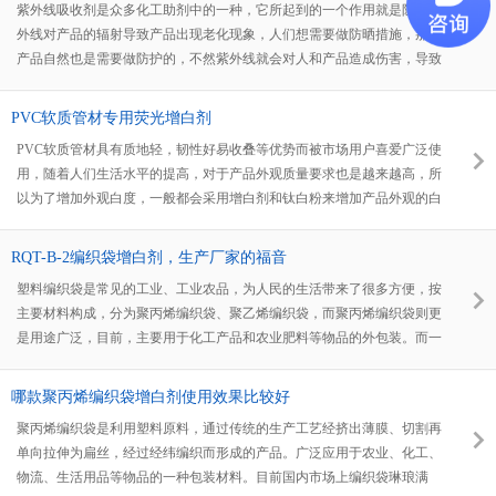
紫外线吸收剂是众多化工助剂中的一种，它所起到的一个作用就是防止紫
外线对产品的辐射导致产品出现老化现象，人们想需要做防晒措施，那么
产品自然也是需要做防护的，不然紫外线就会对人和产品造成伤害，导致
一些要长时间接受阳光辐射的制品，会加速褪色、发黄、老化等，严重影
响产品的使用寿命，这个时候紫外线吸收剂就排上用场了，虽说它能够很
PVC软质管材专用荧光增白剂
好的缓解阳光辐射问题，但市面上的种类繁多，选择也具有多面性，并不
PVC软质管材具有质地轻，韧性好易收叠等优势而被市场用户喜爱广泛使
是说单单哪一款紫外线吸收剂就能适用于各种产品。
用，随着人们生活水平的提高，对于产品外观质量要求也是越来越高，所
以为了增加外观白度，一般都会采用增白剂和钛白粉来增加产品外观的白
度提高产品档次，选用一款好用而且性价比高的pvc软质管材专用荧光增
白剂尤为重要，这是很多生产PVC管材厂家都愿意去做的事情，今天小编
RQT-B-2编织袋增白剂，生产厂家的福音
给大家介绍一款新型刚好合适pvc软质管材用的荧光增白剂，那就是RQT-
塑料编织袋是常见的工业、工业农品，为人民的生活带来了很多方便，按
C-1。
主要材料构成，分为聚丙烯编织袋、聚乙烯编织袋，而聚丙烯编织袋则更
是用途广泛，目前，主要用于化工产品和农业肥料等物品的外包装。而一
直以来，都有一个问题，困扰着生产厂家，那就是编织袋发黄的问题。编
织袋后期发黄，严重影响了厂家的销量，怎么选择编织袋增白剂，也成了
哪款聚丙烯编织袋增白剂使用效果比较好
各大生产厂家的燃眉之急。
聚丙烯编织袋是利用塑料原料，通过传统的生产工艺经挤出薄膜、切割再
单向拉伸为扁丝，经过经纬编织而形成的产品。广泛应用于农业、化工、
物流、生活用品等物品的一种包装材料。目前国内市场上编织袋琳琅满