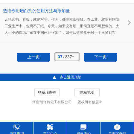
目，编织袋生产厂家处处可见，这个行业内竞争力也比较大，想要提升自
己产品的竞争力，产品的外观就是比较重要的一个点，所以在编织袋增白
造纸专用增白剂的使用方法与添加量
剂的选择使用便显得尤为重要。
无论读书、看报，或是写字、作画，都得和纸接触。在工业、农业和国防
工业生产中，也离不开纸。今天，如果没有纸，那简直是不可想像的。大
大小小的造纸厂家在中国已经很多了，如何从这些竞争对手手里抢到客
户，使自己的产品拥有更多的客户，更好的销量，为自己公司带来更大的
利益，这就成为很多的厂家一个头疼的问题。接下来就由小编为大家推荐
一款造纸专用增白剂RQT-AP-1。
37
/
237
上一页
下一页
点击返回顶部
联系瑞奇特
网站地图
河南瑞奇特化工有限公司
版权所有信息©
电话咨询
产品中心
资讯中心
关于瑞奇特