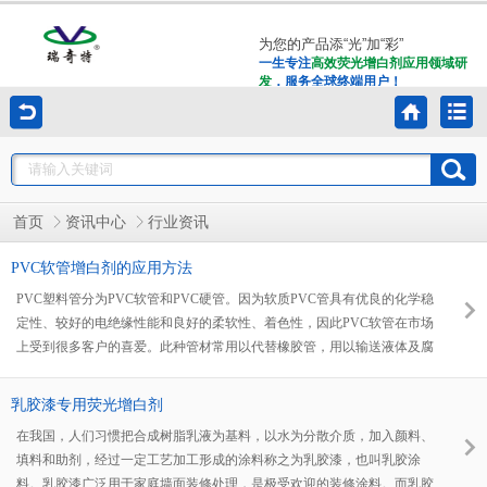
为您的产品添“光”加“彩”
一生专注
高效荧光增白剂应用领域研
发
，服务全球终端用户！
首页
资讯中心
行业资讯
PVC软管增白剂的应用方法
PVC塑料管分为PVC软管和PVC硬管。因为软质PVC管具有优良的化学稳
定性、较好的电绝缘性能和良好的柔软性、着色性，因此PVC软管在市场
上受到很多客户的喜爱。此种管材常用以代替橡胶管，用以输送液体及腐
蚀性介质，也用做电缆套管及电线绝缘。然而生产商为了增加用户的购买
欲，多以添加助剂的方式提高软管的白度和亮度，今天小编就为大家介绍
乳胶漆专用荧光增白剂
一款PVC软管增白剂的使用方法。
在我国，人们习惯把合成树脂乳液为基料，以水为分散介质，加入颜料、
填料和助剂，经过一定工艺加工形成的涂料称之为乳胶漆，也叫乳胶涂
料。乳胶漆广泛用于家庭墙面装修处理，是极受欢迎的装修涂料。而乳胶