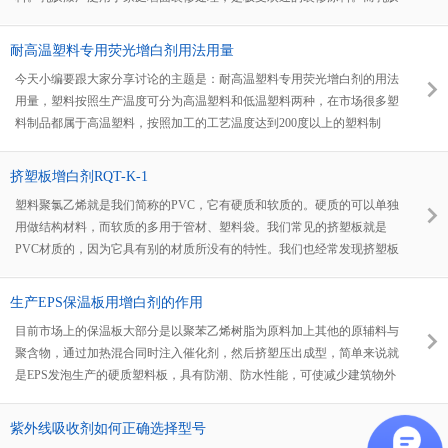
漆销量不好的原因有几种，但是比较重要的就是产品质量不行。比如生产
时兑水过多，颜色不正等。那么要解决颜色不白、不艳、不亮这几个问题
耐高温塑料专用荧光增白剂用法用量
就需要用到乳胶漆专用荧光增白剂RQT-C-3。
今天小编要跟大家分享讨论的主题是：耐高温塑料专用荧光增白剂的用法
用量，塑料按照生产温度可分为高温塑料和低温塑料两种，在市场很多塑
料制品都属于高温塑料，按照加工的工艺温度达到200度以上的塑料制
品，都被称为高温塑料，今天跟大家一起探讨一下高温塑料平常用的荧光
增白剂都是什么型号的，效果又是如何呢？
挤塑板增白剂RQT-K-1
塑料聚氯乙烯就是我们简称的PVC，它有硬质和软质的。硬质的可以单独
用做结构材料，而软质的多用于管材、塑料袋。我们常见的挤塑板就是
PVC材质的，因为它具有别的材质所没有的特性。我们也经常发现挤塑板
多为白色的，当然也有灰色的。既然白色的居多，而现在生产的时候多是
使用的回收料，那么必然会出现一些问题，那就是可能发黄或者不够白，
生产EPS保温板用增白剂的作用
所以这个就需要添加助剂来解决，可能助剂会有很多的选择，而在这一系
目前市场上的保温板大部分是以聚苯乙烯树脂为原料加上其他的原辅料与
列的助剂当中荧光增白剂无疑是蕞佳的产品。而荧光增白剂种类那么多，
聚含物，通过加热混合同时注入催化剂，然后挤塑压出成型，简单来说就
我们要选择正确的挤塑板增白剂。
是EPS发泡生产的硬质塑料板，具有防潮、防水性能，可使减少建筑物外
围护结构厚度，从而增加室内使用面积。随着保温板的需求越来越大，生
产厂家也越来越多，厂家们在生产中都会添加保温板专用荧光增白剂来提
紫外线吸收剂如何正确选择型号
高保温板的外观。