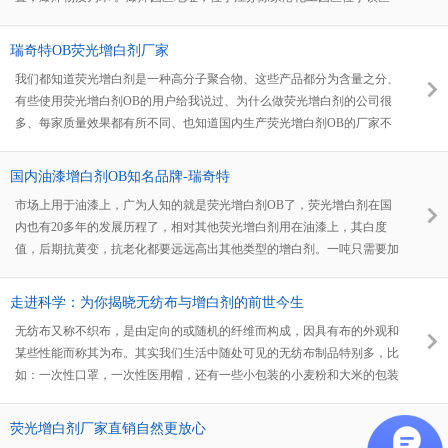
以西2000米处，占地面积10平方千米左右。爆炸区域附近有多处住宅区，
其中一所幼儿园离事发现场直线距离仅1.1千米，爆炸已经导致部分孩子
瑞奇特OB荧光增白剂厂家
受伤。 截至到2019年3月25日12时，共有受害人员566人，事故已造成78
我们都知道荧光增白剂是一种高分子聚合物、这些产品都分为含量之分、
人死亡。
有些使用荧光增白剂OB的用户给我说过、为什么做荧光增白剂的公司很
多、每家质量效果都有所不同、也知道国内生产荧光增白剂OB的厂家不
多、怎样才能找到生产质量好、稳定的生产厂家呢？
国内油漆增白剂OB知名品牌-瑞奇特
市场上用于油漆上，广为人知的就是荧光增白剂OB了，荧光增白剂在国
内也有20多年的发展历程了，相对其他荧光增白剂用在油漆上，其白度
值，后期抗黄变，抗老化都要远远高出其他类型的增白剂。一吨只需要加
入150克左右就可以起到增白，增亮，増艳的效果。使产品后期在增透
性、增亮性上都有很大的提升，瑞奇特让用户用的放心，客户用的满意一
走进科学：为你揭晓无纺布与增白剂的前世今生
直是河南瑞奇特化工有限公司的追求！
无纺布又称不织布，是由定向的或随机的纤维而构成，因具有布的外观和
某些性能而称其为布。其实我们生活中随处可见的无纺布制品特别多，比
如：一次性口罩，一次性医用帽，还有一些小包装的小麦粉和大米的包装
袋，甚至一些高品质的服装袋也是无纺布制品。无纺布制品之所以有这么
广泛的应用领域，得力于它本身就具备的一系列材质优势，今天笔者就跟
荧光增白剂厂家直销自然更放心
大家详细介绍一下无纺布制品的种种吧。