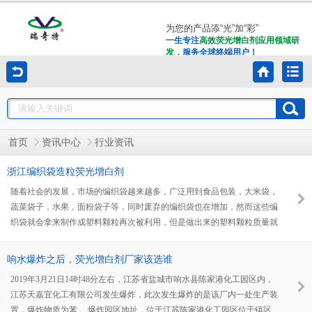
为您的产品添“光”加“彩”
一生专注
高效荧光增白剂应用领域研
发
，服务全球终端用户！
首页
资讯中心
行业资讯
浙江编织袋造粒荧光增白剂
随着社会的发展，市场的编织袋越来越多，广泛用到食品包装，大米袋，
蔬菜袋子，水果，面粉袋子等，同时废弃的编织袋也在增加，然而这些编
织袋就会拿来制作成塑料颗粒再次被利用，但是做出来的塑料颗粒质量就
会差上很多，这也就需要在编织袋造粒中添加荧光增白剂来提高颗粒的质
量，而在市场中有着一款造粒专用的荧光增白剂RQT-B-3的产品，应用到
响水爆炸之后，荧光增白剂厂家该选谁
塑料颗粒中的白度值高，而且添加量少，受到很多编织袋造粒厂家的认
2019年3月21日14时48分左右，江苏省盐城市响水县陈家港化工园区内，
可。
江苏天嘉宜化工有限公司发生爆炸，此次发生爆炸的是该厂内一处生产装
置，爆炸物质为苯 。爆炸园区地址，位于江苏陈家港化工园区位于镇区