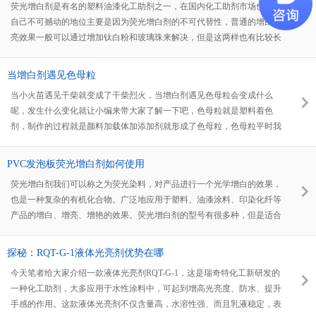
荧光增白剂是有名的塑料油漆化工助剂之一，在国内化工助剂市场也有着
自己不可撼动的地位主要是因为荧光增白剂的不可代替性，普通的增白增
亮效果一般可以通过增加钛白粉和玻璃珠来解决，但是这两样也有比较长
的弊端，首先就是通过增加钛白粉和玻璃珠都是物理的增白和增亮效果，
短时间内虽然问题不大，但是长期下去一定会有各种问题出现，荧光增白
当增白剂遇见色母粒
剂是从光学的角度，通过遮蔽黄色光源，折合成蓝白色光，使人的视觉只
当小火苗遇见干柴就变成了干柴烈火，当增白剂遇见色母粒会变成什么
能捕捉到蓝白色光，从而达到增白增亮的效果。
呢，发生什么变化就让小编来带大家了解一下吧，色母粒就是塑料着色
剂，制作的过程就是颜料加载体加添加剂就形成了色母粒，色母粒平时我
们也叫做造粒，色母粒也分为很多种，色母粒有黑色母粒、白色母粒、填
充母粒、功能母粒等，所以在制作过程中添加的增白剂还需按着个人要求
PVC发泡板荧光增白剂如何使用
添加。
荧光增白剂我们可以称之为荧光染料，对产品进行一个光学增白的效果，
也是一种复杂的有机化合物。广泛地应用于塑料、油漆涂料、印染化纤等
产品的增白、增亮、增艳的效果。荧光增白剂的型号有很多种，但是适合
PVC发泡板使用的，就只有荧光增白剂127王了。PVC发泡板是一种由
PVC树脂粉，钙粉，钛白粉，群青，荧光增白剂，发泡剂等化工助剂组
探秘：RQT-G-1液体光亮剂优势在哪
成，在成熟的生产工艺下，PVC师傅都会选择一款PVC专用的荧光增白剂
今天笔者给大家介绍一款液体光亮剂RQT-G-1，这是瑞奇特化工新研发的
让塑料板材锦上添花，亮度倍增。接下来就带大家一起揭秘瑞奇特增白剂
一种化工助剂，大多应用于水性涂料中，可起到增高光亮度、防水、提升
增白增亮的奥秘。
手感的作用。这款液体光亮剂不仅含量高，水溶性强、而且乳液稳定，表