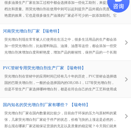
很多油漆生产厂家在加工过程中都会选择添加一些化工助剂，来提升产品
档次和质量。而荧光增白剂在使用中则可以起到提升产品外观白亮度和鲜
艳度的效果，它也是很多做生产油漆的厂家必不可少的一款添加助剂。它
的种类非常繁多，而适合油漆中添加的增白剂型号并没有几种。所以用户
在选择时就应该找一家有实力的荧光增白剂厂家合作，这样可以有稳定的
河南荧光增白剂厂家 【瑞奇特】
货源供给和产品质量的保证。今天小编要为大家介绍这么一家是有实力的
荧光增白剂现在常常被人们使用在生活之中，很多生活用品的生产都会添
荧光增白剂厂家——河南瑞奇特化工有限公司
加一些荧光增白剂，比如塑料制品、油漆、油墨等这些，都会添加一些荧
光增白剂来增加白度和鲜艳度，增加产品的耐候性，保持产品的一个长期
的光洁的使用寿命，这样的话增加了使用时间，减少了客户的重复购买的
次数，减少购买次数，降低原材料损耗，这样也有利于国家对于环保的建
PVC管材专用荧光增白剂生产厂家 【瑞奇特】
设。
荧光增白剂在管材中的应用时间已经有几十年的历史，PVC管材会选择德
国的巴斯夫增白剂，一般的会选择国内的OB,OB-1，127等荧光增白剂，
但是不管生产厂家选择哪种增白剂，都是在符合自己的生产工艺和使用成
本内考虑的，接下来就给大家介绍一款新型的荧光增白剂厂家-河南瑞奇
特化工有限公司。
国内知名的荧光增白剂厂家有哪些？ 【瑞奇特】
荧光增白剂厂家在国内数量就比较少，目前由于环保的压力与原材料的紧
张，几家荧光增白剂厂家处于停产的状态，价格飞快的上涨这是必然的，
那么现在哪家厂家还能保证货源的充足以及质量的稳定呢？今天我们就来