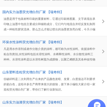
造出来颗粒的白度和亮度呢，今天瑞奇特的技术就给您推荐一款PE造粒
荧光增白剂RQT-B-3升级版，应用于PE造粒。
国内实力油墨荧光增白剂厂家 【瑞奇特】
油墨是用于包装材料印刷的重要材料，它通过印刷将图案、文字表现在承
印物上油墨中包括主要成分和辅助成分，它们均匀地混合并经反复轧制而
成一种粘性胶状流体。那么怎么才能让喷出的油墨更加亮白呢，今天小编
就为大家介绍一款油墨上专用的添加助剂，可以提高产品好几个档次，他
也是油墨荧光增白剂厂家
环保水性涂料荧光增白剂厂家 【瑞奇特】
凡是用水作溶剂或者作分散介质的涂料，都可称为水性涂料。依据涂料中
粘合剂类别,水性涂料包括水溶性涂料、水稀释性涂料、水分散性涂料三
种种。水溶性涂料是以水溶性树脂为成膜物，以聚乙烯醇及其各种改性物
为代表，除此之外还有水溶醇酸树脂、水溶环氧树脂及无机高分子水性树
脂等。但很多生产商想解决产品白度问题，接下来小编就给大家介绍一款
山东塑料造粒荧光增白剂厂家 【瑞奇特】
专用在水性涂料中的添加助剂，一个有实力的荧光增白剂厂家。
但破碎料是二次利用生产出来的产品颜色发暗、发黄，白度值达不到要求
的瓷白色，这给许多生产商带来很大的烦恼，接下来小编给大家介绍一家
造粒荧光增白剂厂家，带你们了解行业新知识。
山东实力油漆荧光增白剂厂家 【瑞奇特】