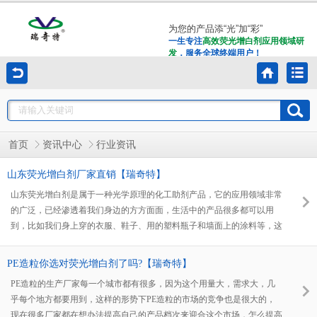
为您的产品添“光”加“彩”
一生专注
高效荧光增白剂应用领域研
发
，服务全球终端用户！
首页
资讯中心
行业资讯
山东荧光增白剂厂家直销【瑞奇特】
山东荧光增白剂是属于一种光学原理的化工助剂产品，它的应用领域非常
的广泛，已经渗透着我们身边的方方面面，生活中的产品很多都可以用
到，比如我们身上穿的衣服、鞋子、用的塑料瓶子和墙面上的涂料等，这
些我们都要接触到，所以山东荧光增白剂已经与我们的生活息息相关。
PE造粒你选对荧光增白剂了吗?【瑞奇特】
PE造粒的生产厂家每一个城市都有很多，因为这个用量大，需求大，几
乎每个地方都要用到，这样的形势下PE造粒的市场的竞争也是很大的，
现在很多厂家都在想办法提高自己的产品档次来迎合这个市场，怎么提高