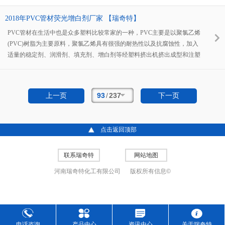
了解一下瑞奇特化工有限公司这家公司的渊源。
2018年PVC管材荧光增白剂厂家 【瑞奇特】
PVC管材在生活中也是众多塑料比较常家的一种，PVC主要是以聚氯乙烯
(PVC)树脂为主要原料，聚氯乙烯具有很强的耐热性以及抗腐蚀性，加入
适量的稳定剂、润滑剂、填充剂、增白剂等经塑料挤出机挤出成型和注塑
机注塑成型，通过冷却、固化、定型、检验、包装等工序以完成管材、管
件的生产。PVC管材已被越来越的人使用，广泛的运用于各个行业中。但
生产管材的时候需要荧光增白剂，哪家增白剂比较好，接下来小编给大家
93
/
237
上一页
下一页
介绍一家荧光增白剂厂家。
点击返回顶部
联系瑞奇特
网站地图
河南瑞奇特化工有限公司
版权所有信息©
电话咨询
产品中心
资讯中心
关于瑞奇特