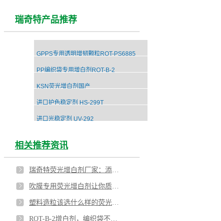
瑞奇特产品推荐
GPPS专用透明增韧颗粒RQT-PS6885
PP编织袋专用增白剂RQT-B-2
KSN荧光增白剂国产
进口护色稳定剂 HS-299T
进口光稳定剂 UV-292
相关推荐资讯
瑞奇特荧光增白剂厂家：添加过荧光增白剂的管材尼龙板成行业发展潮流
吹膜专用荧光增白剂让你质量翻番
塑料造粒该选什么样的荧光增白剂
RQT-B-2增白剂，编织袋不再变黄的秘诀