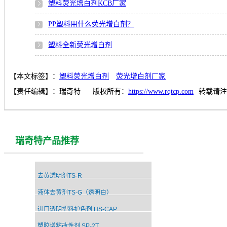
塑料荧光增白剂KCB厂家
PP塑料用什么荧光增白剂？
塑料全新荧光增白剂
【本文标签】：
塑料荧光增白剂
荧光增白剂厂家
【责任编辑】：
瑞奇特
版权所有：
https://www.rqtcp.com
转载请注
瑞奇特产品推荐
去黄透明剂TS-R
液体去黄剂TS-G（透明白）
进口透明塑料护色剂 HS-CAP
塑胶增粘改性剂 SP-2T