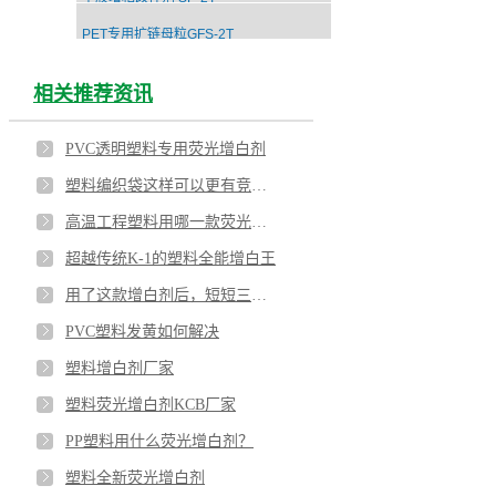
PET专用扩链母粒GFS-2T
相关推荐资讯
PVC透明塑料专用荧光增白剂
塑料编织袋这样可以更有竞争力
高温工程塑料用哪一款荧光增白剂
超越传统K-1的塑料全能增白王
用了这款增白剂后，短短三个月这家编织袋厂居然销量倍增
PVC塑料发黄如何解决
塑料增白剂厂家
塑料荧光增白剂KCB厂家
PP塑料用什么荧光增白剂？
塑料全新荧光增白剂