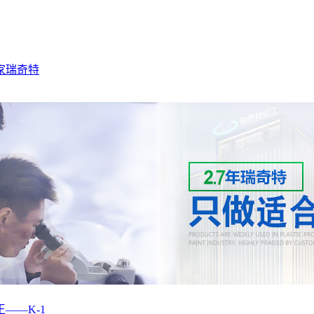
家
瑞奇特
——K-1