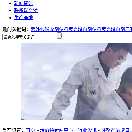
新闻资讯
联系瑞奇特
生产基地
热门关键词：
紫外线吸收剂
塑料荧光增白剂
塑料荧光增白剂厂
当前位置
：
首页
»
瑞奇特新闻中心
»
行业资讯
»
注塑产品增白王