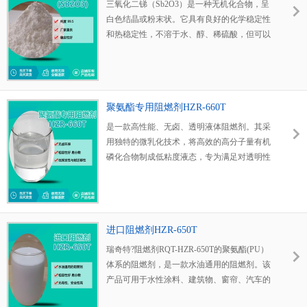
三氧化二锑（Sb2O3）是一种无机化合物，呈
白色结晶或粉末状。它具有良好的化学稳定性
和热稳定性，不溶于水、醇、稀硫酸，但可以
溶于盐酸、氢氧化钾、硫化钠、酒石酸、浓硫
酸、浓硝酸。这些独特的物理和化学性质使得
三氧化二锑在众多领域具有广泛的应用价值。
聚氨酯专用阻燃剂HZR-660T
是一款高性能、无卤、透明液体阻燃剂。其采
用独特的微乳化技术，将高效的高分子量有机
磷化合物制成低粘度液态，专为满足对透明性
和兼容性有极高要求的高端聚氨酯应用而设
计。本品最大的特点是真正实现了水性体系和
溶剂型/油性体系的双重兼容，为解决聚氨酯制
品阻燃与透明度、性能保持之间的矛盾提供了
进口阻燃剂HZR-650T
卓越的解决方案。它通过凝聚相和气相双重阻
燃机理发挥作用，具有极高的阻燃效率。
瑞奇特?阻燃剂RQT-HZR-650T的聚氨酯(PU）
体系的阻燃剂，是一款水油通用的阻燃剂。该
产品可用于水性涂料、建筑物、窗帘、汽车的
内装饰布、窗帘布、特殊工种工作服等织物，