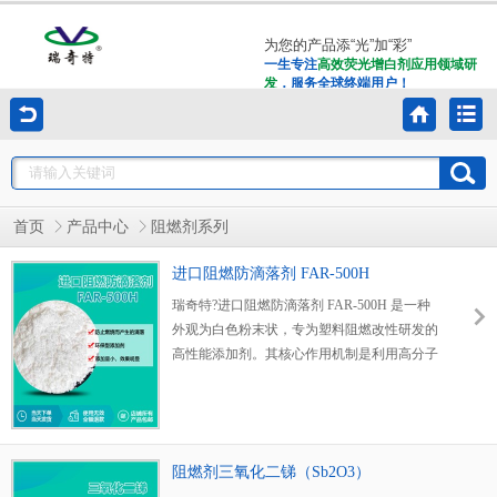
为您的产品添“光”加“彩”
一生专注
高效荧光增白剂应用领域研
发
，服务全球终端用户！
首页
产品中心
阻燃剂系列
进口阻燃防滴落剂 FAR-500H
瑞奇特?进口阻燃防滴落剂 FAR-500H 是一种
外观为白色粉末状，专为塑料阻燃改性研发的
高性能添加剂。其核心作用机制是利用高分子
量 PTFE 在塑料燃烧过程中受压力作用产生的
“原纤化” 特性，形成连续的纤维网络结构，显
著提高塑料熔体粘度，有效抑制燃烧时熔融滴
落现象。
阻燃剂三氧化二锑（Sb2O3）