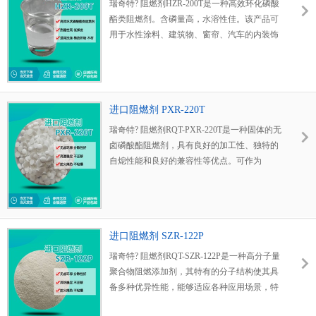
瑞奇特? 阻燃剂HZR-200T是一种高效环化磷酸
酯类阻燃剂。含磷量高，水溶性佳。该产品可
用于水性涂料、建筑物、窗帘、汽车的内装饰
布、窗帘布、特殊工种工作服等织物，特别适
用于涤纶、涤棉混纺及PU涂层织物的阻燃处
理，处理后的织物具有永久性的、耐水洗的阻
燃功能，用途广泛。
进口阻燃剂 PXR-220T
瑞奇特? 阻燃剂RQT-PXR-220T是一种固体的无
卤磷酸酯阻燃剂，具有良好的加工性、独特的
自熄性能和良好的兼容性等优点。可作为
PC、PC/ABS、PPO/HIPS、ABS、酚醛树脂覆
铜板等材料的阻燃剂。
进口阻燃剂 SZR-122P
瑞奇特? 阻燃剂RQT-SZR-122P是一种高分子量
聚合物阻燃添加剂，其特有的分子结构使其具
备多种优异性能，能够适应各种应用场景，特
别是在合成橡胶、涂层材料和增韧改性剂等领