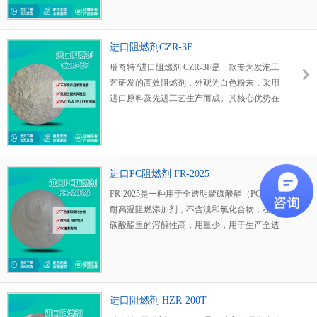
用途广泛。TPU,PC/ABS混合物和PUR发泡
（硬质和软质）中具有优异的阻燃效果。它也
适合用在防火层压。
进口阻燃剂CZR-3F
瑞奇特?进口阻燃剂 CZR-3F是一款专为发泡工
艺研发的高效阻燃剂，外观为白色粉末，采用
进口原料及先进工艺生产而成。其核心优势在
于在赋予材料优异阻燃性能的同时，能完美兼
容发泡过程，即便添加量达到 5% 以上，也不
会对 PVC、EVA、TPU 等材料的发泡效果产生
负面影响，是发泡制品生产中提升阻燃等级的
进口PC阻燃剂 FR-2025
理想选择。
FR-2025是一种用于全透明聚碳酸酯（PC）的
耐高温阻燃添加剂，不含溴和氯化合物，在聚
碳酸酯里的溶解性高，用量少，用于生产全透
明级的聚碳酸树脂，并且对树脂本身的物理性
能几乎没有影响。其化学和热性能非常稳定，
可耐>450℃的高温，因此可用于需高温加工处
理的工程塑料。
进口阻燃剂 HZR-200T