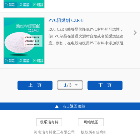
域具有广泛用途。设计用于可膨胀聚苯乙烯
（EPS）微珠和挤出聚苯乙烯泡沫（XPS）。
PVC阻燃剂 CZR-8
RQT-CZR-8能够显著降低PVC材料的可燃性，
使PVC制品在遭遇火源时自熄或者延缓燃烧速
度。例如，在电线电缆用PVC材料中添加该阻
燃剂，能有效防止火灾蔓延。
1
/
3
上一页
下一页
点击返回顶部
联系瑞奇特
网站地图
河南瑞奇特化工有限公司
版权所有信息©